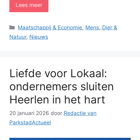
Lees meer
Categorieën
Maatschappij & Economie
,
Mens, Dier &
Natuur
,
Nieuws
Liefde voor Lokaal:
ondernemers sluiten
Heerlen in het hart
20 januari 2026
door
Redactie van
ParkstadActueel