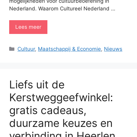
mogelijkheden voor cultuurbeoefening in
Nederland. Waarom Cultureel Nederland …
Lees meer
Categorieën
Cultuur
,
Maatschappij & Economie
,
Nieuws
Liefs uit de
Kerstweggeefwinkel:
gratis cadeaus,
duurzame keuzes en
verbinding in Heerlen