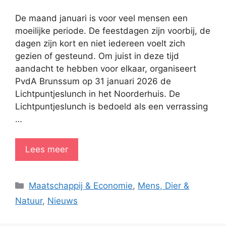
De maand januari is voor veel mensen een
moeilijke periode. De feestdagen zijn voorbij, de
dagen zijn kort en niet iedereen voelt zich
gezien of gesteund. Om juist in deze tijd
aandacht te hebben voor elkaar, organiseert
PvdA Brunssum op 31 januari 2026 de
Lichtpuntjeslunch in het Noorderhuis. De
Lichtpuntjeslunch is bedoeld als een verrassing
…
Lees meer
Categorieën
Maatschappij & Economie
,
Mens, Dier &
Natuur
,
Nieuws