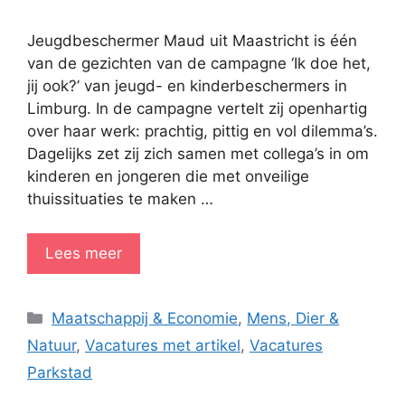
Jeugdbeschermer Maud uit Maastricht is één
van de gezichten van de campagne ‘Ik doe het,
jij ook?’ van jeugd- en kinderbeschermers in
Limburg. In de campagne vertelt zij openhartig
over haar werk: prachtig, pittig en vol dilemma’s.
Dagelijks zet zij zich samen met collega’s in om
kinderen en jongeren die met onveilige
thuissituaties te maken …
Lees meer
Categorieën
Maatschappij & Economie
,
Mens, Dier &
Natuur
,
Vacatures met artikel
,
Vacatures
Parkstad