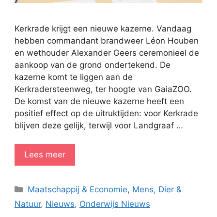
Kerkrade krijgt een nieuwe kazerne. Vandaag
hebben commandant brandweer Léon Houben
en wethouder Alexander Geers ceremonieel de
aankoop van de grond ondertekend. De
kazerne komt te liggen aan de
Kerkradersteenweg, ter hoogte van GaiaZOO.
De komst van de nieuwe kazerne heeft een
positief effect op de uitruktijden: voor Kerkrade
blijven deze gelijk, terwijl voor Landgraaf …
Lees meer
Categorieën
Maatschappij & Economie
,
Mens, Dier &
Natuur
,
Nieuws
,
Onderwijs Nieuws