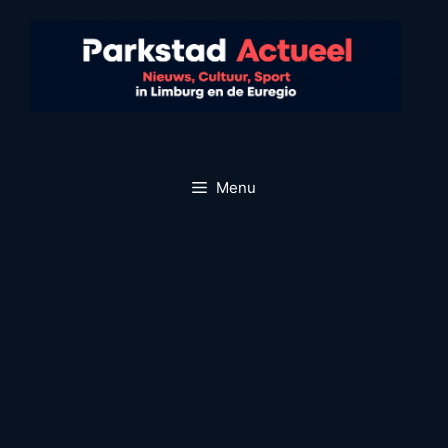
Ga
naar
de
inhoud
Menu