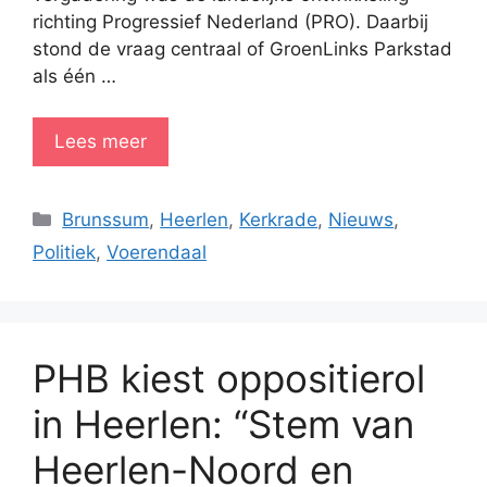
richting Progressief Nederland (PRO). Daarbij
stond de vraag centraal of GroenLinks Parkstad
als één …
Lees meer
Categorieën
Brunssum
,
Heerlen
,
Kerkrade
,
Nieuws
,
Politiek
,
Voerendaal
PHB kiest oppositierol
in Heerlen: “Stem van
Heerlen-Noord en