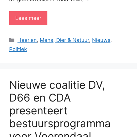
Lees meer
Categorieën
Heerlen
,
Mens, Dier & Natuur
,
Nieuws
,
Politiek
Nieuwe coalitie DV,
D66 en CDA
presenteert
bestuursprogramma
voor Voerendaal