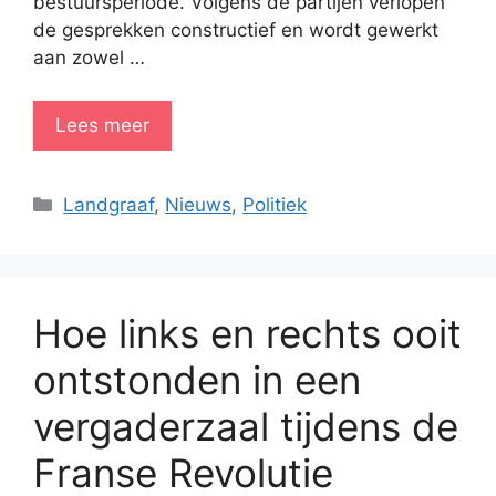
bestuursperiode. Volgens de partijen verlopen
de gesprekken constructief en wordt gewerkt
aan zowel …
Lees meer
Categorieën
Landgraaf
,
Nieuws
,
Politiek
Hoe links en rechts ooit
ontstonden in een
vergaderzaal tijdens de
Franse Revolutie