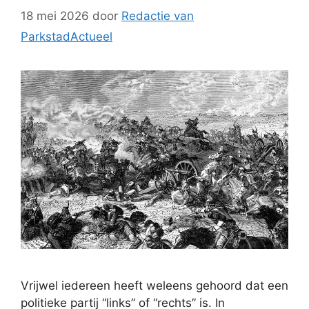
18 mei 2026
door
Redactie van
ParkstadActueel
Vrijwel iedereen heeft weleens gehoord dat een
politieke partij “links” of “rechts” is. In