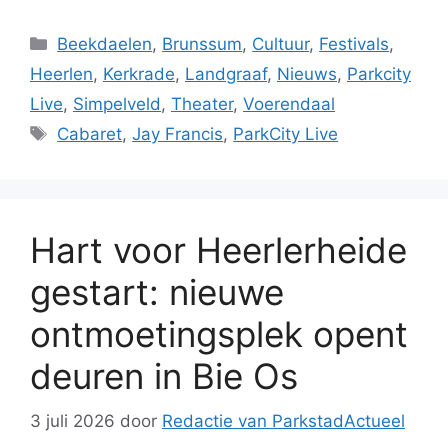
Categorieën
Beekdaelen
,
Brunssum
,
Cultuur
,
Festivals
,
Heerlen
,
Kerkrade
,
Landgraaf
,
Nieuws
,
Parkcity
Live
,
Simpelveld
,
Theater
,
Voerendaal
Tags
Cabaret
,
Jay Francis
,
ParkCity Live
Hart voor Heerlerheide
gestart: nieuwe
ontmoetingsplek opent
deuren in Bie Os
3 juli 2026
door
Redactie van ParkstadActueel