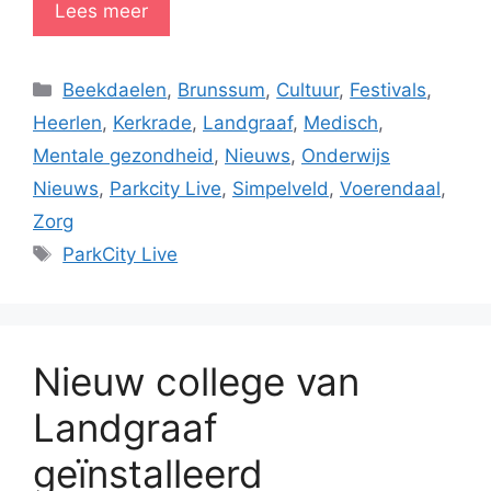
Lees meer
Categorieën
Beekdaelen
,
Brunssum
,
Cultuur
,
Festivals
,
Heerlen
,
Kerkrade
,
Landgraaf
,
Medisch
,
Mentale gezondheid
,
Nieuws
,
Onderwijs
Nieuws
,
Parkcity Live
,
Simpelveld
,
Voerendaal
,
Zorg
Tags
ParkCity Live
Nieuw college van
Landgraaf
geïnstalleerd