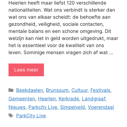
Heerlen heeft maar liefst 120 verschillende
nationaliteiten. Wat ons verbindt is sterker dan
wat ons van elkaar scheidt: de behoefte aan
gezondheid, veiligheid, sociale contacten,
mentale balans en een schone omgeving. Dit
welzijn kan niet in geld worden uitgedrukt, maar
het is essentieel voor de kwaliteit van ons
leven. Sommige mensen vragen zich af wat …
Lees meer
Categorieën
Beekdaelen
,
Brunssum
,
Cultuur
,
Festivals
,
Gemeenten
,
Heerlen
,
Kerkrade
,
Landgraaf
,
Nieuws
,
Parkcity Live
,
Simpelveld
,
Voerendaal
Tags
ParkCity Live