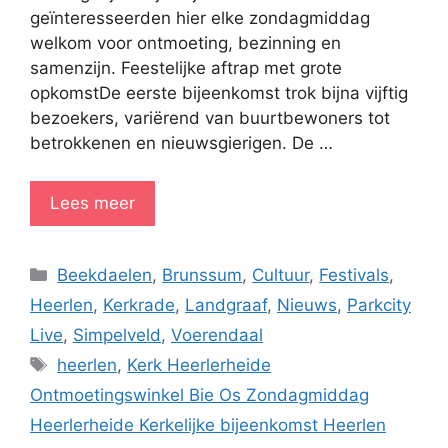
geïnteresseerden hier elke zondagmiddag
welkom voor ontmoeting, bezinning en
samenzijn. Feestelijke aftrap met grote
opkomstDe eerste bijeenkomst trok bijna vijftig
bezoekers, variërend van buurtbewoners tot
betrokkenen en nieuwsgierigen. De …
Lees meer
Categorieën
Beekdaelen
,
Brunssum
,
Cultuur
,
Festivals
,
Heerlen
,
Kerkrade
,
Landgraaf
,
Nieuws
,
Parkcity
Live
,
Simpelveld
,
Voerendaal
Tags
heerlen
,
Kerk Heerlerheide
Ontmoetingswinkel Bie Os Zondagmiddag
Heerlerheide Kerkelijke bijeenkomst Heerlen