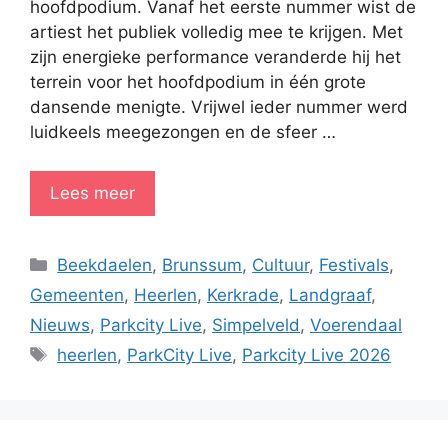
hoofdpodium. Vanaf het eerste nummer wist de
artiest het publiek volledig mee te krijgen. Met
zijn energieke performance veranderde hij het
terrein voor het hoofdpodium in één grote
dansende menigte. Vrijwel ieder nummer werd
luidkeels meegezongen en de sfeer …
Lees meer
Categorieën
Beekdaelen
,
Brunssum
,
Cultuur
,
Festivals
,
Gemeenten
,
Heerlen
,
Kerkrade
,
Landgraaf
,
Nieuws
,
Parkcity Live
,
Simpelveld
,
Voerendaal
Tags
heerlen
,
ParkCity Live
,
Parkcity Live 2026