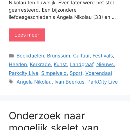
Nikolau ten huwelijk. Even later werd het stel
gearresteerd. Een bijzondere
liefdesgeschiedenis Angela Nikolau (33) en …
Lees meer
Categorieën
Beekdaelen
,
Brunssum
,
Cultuur
,
Festivals
,
Heerlen
,
Kerkrade
,
Kunst
,
Landgraaf
,
Nieuws
,
Parkcity Live
,
Simpelveld
,
Sport
,
Voerendaal
Tags
Angela Nikolau
,
Ivan Beerkus
,
ParkCity Live
Onderzoek naar
mogelijk skelet van