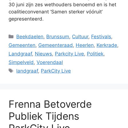
30 juni zijn zes wethouders benoemd en is het
coalitieconvenant ‘Samen sterker vóóruit’
gepresenteerd.
Categorieën
Beekdaelen
,
Brunssum
,
Cultuur
,
Festivals
,
Gemeenten
,
Gemeenteraad
,
Heerlen
,
Kerkrade
,
Landgraaf
,
Nieuws
,
Parkcity Live
,
Politiek
,
Simpelveld
,
Voerendaal
Tags
landgraaf
,
ParkCity Live
Frenna Betoverde
Publiek Tijdens
ParkCity Live