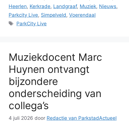
Heerlen
,
Kerkrade
,
Landgraaf
,
Muziek
,
Nieuws
,
Parkcity Live
,
Simpelveld
,
Voerendaal
Tags
ParkCity Live
Muziekdocent Marc
Huynen ontvangt
bijzondere
onderscheiding van
collega’s
4 juli 2026
door
Redactie van ParkstadActueel