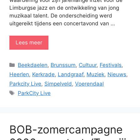
waardering voor zijn jarenlange inzet voor de
Limburgse jazz en de ontwikkeling van jong
muzikaal talent. De onderscheiding werd
uitgereikt tijdens een concertavond van …
Lees meer
Categorieën
Beekdaelen
,
Brunssum
,
Cultuur
,
Festivals
,
Heerlen
,
Kerkrade
,
Landgraaf
,
Muziek
,
Nieuws
,
Parkcity Live
,
Simpelveld
,
Voerendaal
Tags
ParkCity Live
BOB-zomercampagne