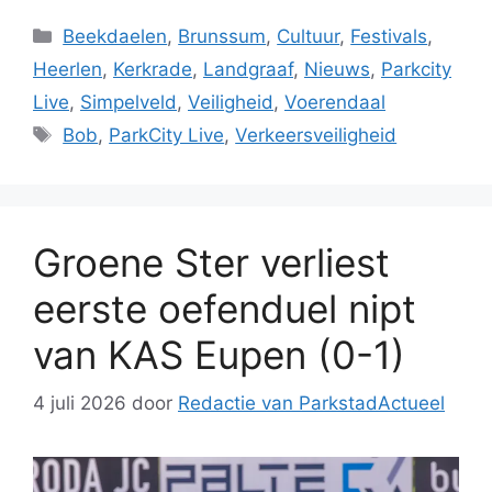
Categorieën
Beekdaelen
,
Brunssum
,
Cultuur
,
Festivals
,
Heerlen
,
Kerkrade
,
Landgraaf
,
Nieuws
,
Parkcity
Live
,
Simpelveld
,
Veiligheid
,
Voerendaal
Tags
Bob
,
ParkCity Live
,
Verkeersveiligheid
Groene Ster verliest
eerste oefenduel nipt
van KAS Eupen (0-1)
4 juli 2026
door
Redactie van ParkstadActueel