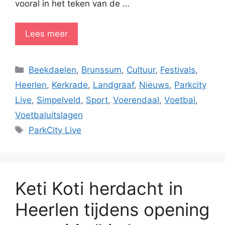
vooral in het teken van de …
Lees meer
Categorieën
Beekdaelen
,
Brunssum
,
Cultuur
,
Festivals
,
Heerlen
,
Kerkrade
,
Landgraaf
,
Nieuws
,
Parkcity
Live
,
Simpelveld
,
Sport
,
Voerendaal
,
Voetbal
,
Voetbaluitslagen
Tags
ParkCity Live
Keti Koti herdacht in
Heerlen tijdens opening